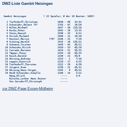
DWZ-Liste Gambit Heisingen
 Gambit Heisingen            ( 22 Spieler; Ø der 10 Besten: 1603) 

   1 Tiefenhoff,Christian              1840 - 60   32/41 

   2 Schneider,Helmut (P)              1763 - 67   18/26 

   3 Wilke,Michael                     1657 - 50  11½/16 

   4 Kochs,Peter                       1642 - 28   13/15 

   5 Stein,Daniel                      1590 - 33    6/11 

   6 Strunk,Michael                    1580 - 11   10/16 

   7 Keutner,Marcus              (79)  1546 - 22    7/10 

   8 Gröning,Harald                    1542 - 18  12½/21 

   9 Schwenn,Torsten                   1445 - 63   8½/21 

  10 Schminke,Ulrich                   1429 - 53   6½/18 

  11 Conrads,Hartmut                   1416 - 51   5½/15 

  12 Täpper,Peter                      1354 - 18   6½/15 

  13 Kosch,Harald                      1349 - 22   5½/9 

  14 Hörning,Andreas                   1333 -  2    7/16 

  15 Leppin,Dietrich                   1318 - 17    4/15 

  16 Tiefenhoff,Thorsten               1312 - 29    6/20 

  17 Jurgeit,Sven                      1250 - 21   4½/11 

  18 Hörning,Hans-Jürgen               1165 -  9   4½/21 

  19 Reiß-Schneider,Sibylle            1160 - 14    3/12 

     Hang,Ulrich                         -----      2/4 

     Nitsche,Lothar Hans Dieter          ----- 

zur DWZ-Page Essen-Mülheim