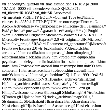
vti_encoding:SR|utf8-nl vti_timelastmodified:TR|18 Apr 2000
10:12:51 -0000 vti_extenderversion:SR|4.0.2.3712
vti_filesize:IR|10842 vti_title:SR|Arco-movil
vti_metatags:VR|HTTP-EQUIV=Content-Type text/html;\\
charset=iso-8859-1 HTTP-EQUIV=resource-type Tiro\\ con\\
Arco.\\ Actividades\\ y\\ campeonatos\\ en\\ zona\\ de\\ Salamanca.\\
EstÃ¡\\ hecha\\ pues....\\ Â¡para\\ hacer\\ amigos\\ \\ :-)! ProgId
Word.Document Originator Microsoft\\ Word\\ 9 GENERATOR
Microsoft\\ FrontPage\\ Express\\ 2.0 vti_originator:SR|Microsoft
Word 9 vti_progid:SR|Word.Document vti_generator:SR|Microsoft
FrontPage Express 2.0 vti_backlinkinfo:VX|records.htm
arcomovil2.htm castilla.htm compmasc_1.htm olimpfem_1.htm
recordsant.htm clack.htm univ2.htm 7trofeo.htm equipo.htm
pegatinas.htm deleg.htm eliminat.htm finales.htm olimpmasc_1.htm
univ1.htm 7trofconv.htm arcosal.htm castcampo.htm univ99.htm
compfem_1.htm asisehace.htm 7trofeobis.htm arcosal1.htm
univ98.htm movil2.htm vti_cacheddtm:TX|11 Dec 1999 19:41:51
-0000 vti_cachedlinkinfo:VX|H|./index_archivos/filelist.xml
H|./index_archivos/editdata.mso S|arqcate5.gif S|newmovil.gif
H|http://www.cyler.com H|http://www.ozu.com S|ozu.gif
H|http://welcome.to/lucera S|lucera.gif S|bluflash.gif H|7trofeo.htm
S|7trofeo.gif H|plano.htm X|./index_archivos/image001.gif
S|salamini.gif S|bluflash.gif H|asisehace.htm X|asisehace.htm
X|asisehace.gif H|asisehace.htm S|asisehace.gif H|asisehace.htm