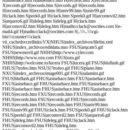
H|asisehace.htm H|asisehace.htm H|records.htm X|records.htm
X|records.gif H|records.htm S|records.gif H|records.htm
H|records.htm H|records.htm H|univ99.htm S|univ99.gif
H|clack.htm S|peek0.gif H|clack.htm S|peek0.gif H|arcomovil2.htm
S|arquero6.gif H|deleg.htm S|deleg.gif H|clack.htm
H|arcomovil2.htm H|deleg.htm H|mailto:clack@oocities.com S|e-
mail4.gif H|mailto:clack@oocities.com S|..\\\\..\\\\cgi-
bin\\\\counter\\\\clack
vti_cachedsvcrellinks:VX|NHUS|index_archivos/filelist.xml
NHUS|index_archivos/editdata.mso FSUS|arqcate5.gif
FSUS|newmovil.gif NHHS|http://www.cyler.com
NHHS|http://www.ozu.com FSUS|ozu.gif
NHHS|http://welcome.to/lucera FSUS|lucera.gif FSUS|bluflash.gif
FHUS|7trofeo.htm NSUS|7trofeo.gif FHUS|plano.htm
NXUS|index_archivos/image001.gif FSUS|salamini.gif
FSUS|bluflash.gif FHUS|asisehace.htm FXUS|asisehace.htm
FXUS|asisehace.gif FHUS|asisehace.htm FSUS|asisehace.gif
FHUS|asisehace.htm FHUS|asisehace.htm FHUS|asisehace.htm
FHUS|records.htm FXUS|records.htm FXUS|records.gif
FHUS|records.htm FSUS|records.gif FHUS|records.htm
FHUS|records.htm FHUS|records.htm FHUS|univ99.htm
FSUS|univ99.gif FHUS|clack.htm FSUS|peek0.gif FHUS|clack.htm
FSUS|peek0.gif FHUS|arcomovil2.htm FSUS|arquero6.gif
FHUS|deleg.htm FSUS|deleg.gif FHUS|clack.htm
FHUS|arcomovil2.htm FHUS|deleg.htm