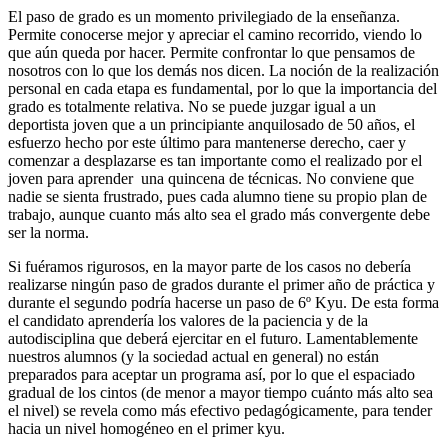
El paso de grado es un momento privilegiado de la enseñanza.
Permite conocerse mejor y apreciar el camino recorrido, viendo lo
que aún queda por hacer. Permite confrontar lo que pensamos de
nosotros con lo que los demás nos dicen. La noción de la realización
personal en cada etapa es fundamental, por lo que la importancia del
grado es totalmente relativa. No se puede juzgar igual a un
deportista joven que a un principiante anquilosado de 50 años, el
esfuerzo hecho por este último para mantenerse derecho, caer y
comenzar a desplazarse es tan importante como el realizado por el
joven para aprender una quincena de técnicas. No conviene que
nadie se sienta frustrado, pues cada alumno tiene su propio plan de
trabajo, aunque cuanto más alto sea el grado más convergente debe
ser la norma.
Si fuéramos rigurosos, en la mayor parte de los casos no debería
realizarse ningún paso de grados durante el primer año de práctica y
durante el segundo podría hacerse un paso de 6º Kyu. De esta forma
el candidato aprendería los valores de la paciencia y de la
autodisciplina que deberá ejercitar en el futuro. Lamentablemente
nuestros alumnos (y la sociedad actual en general) no están
preparados para aceptar un programa así, por lo que el espaciado
gradual de los cintos (de menor a mayor tiempo cuánto más alto sea
el nivel) se revela como más efectivo pedagógicamente, para tender
hacia un nivel homogéneo en el primer kyu.