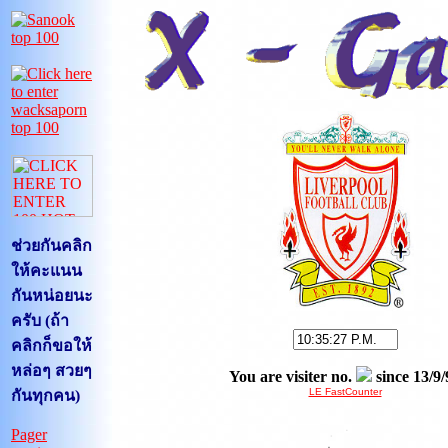
ช่วยกันคลิก
ให้คะแนน
กันหน่อยนะ
ครับ
(ถ้า
คลิกก็ขอให้
หล่อๆ สวยๆ
You are visiter no.
since 13/9/
LE FastCounter
กันทุกคน)
Pager