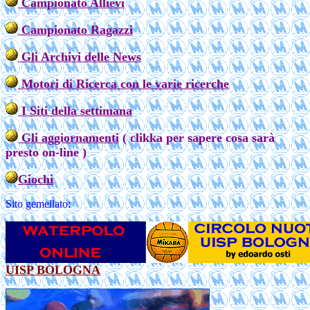
Campionato Allievi
Campionato Ragazzi
Gli Archivi delle News
Motori di Ricerca con le varie ricerche
I Siti della settimana
Gli aggiornamenti
( clikka per sapere cosa sarà
presto on-line )
Giochi
Sito gemellato:
UISP BOLOGNA