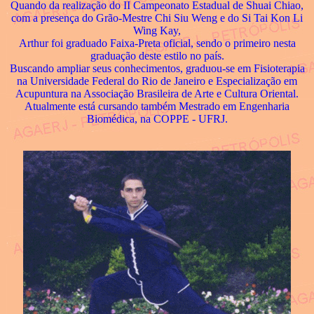
Quando da realização do II Campeonato Estadual de Shuai Chiao,
com a presença do Grão-Mestre Chi Siu Weng e do Si Tai Kon Li
Wing Kay,
Arthur foi graduado Faixa-Preta oficial, sendo o primeiro nesta
graduação deste estilo no país.
Buscando ampliar seus conhecimentos, graduou-se em Fisioterapia
na Universidade Federal do Rio de Janeiro e Especialização em
Acupuntura na Associação Brasileira de Arte e Cultura Oriental.
Atualmente está cursando também Mestrado em Engenharia
Biomédica, na COPPE - UFRJ.