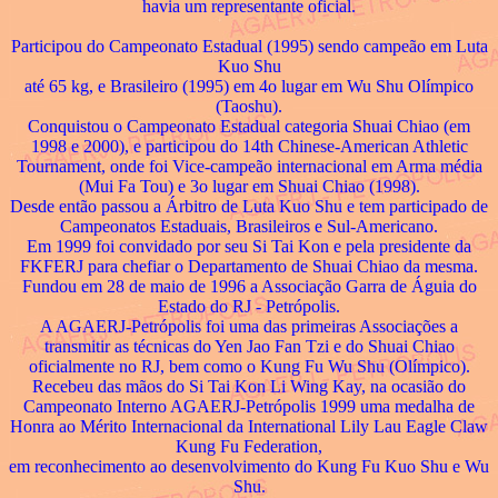
havia um representante oficial.
Participou do Campeonato Estadual (1995) sendo campeão em Luta
Kuo Shu
até 65 kg, e Brasileiro (1995) em 4o lugar em Wu Shu Olímpico
(Taoshu).
Conquistou o Campeonato Estadual categoria Shuai Chiao (em
1998 e 2000), e participou do 14th Chinese-American Athletic
Tournament, onde foi Vice-campeão internacional em Arma média
(Mui Fa Tou) e 3o lugar em Shuai Chiao (1998).
Desde então passou a Árbitro de Luta Kuo Shu e tem participado de
Campeonatos Estaduais, Brasileiros e Sul-Americano.
Em 1999 foi convidado por seu Si Tai Kon e pela presidente da
FKFERJ para chefiar o Departamento de Shuai Chiao da mesma.
Fundou em 28 de maio de 1996 a Associação Garra de Águia do
Estado do RJ - Petrópolis.
A AGAERJ-Petrópolis foi uma das primeiras Associações a
transmitir as técnicas do Yen Jao Fan Tzi e do Shuai Chiao
oficialmente no RJ, bem como o Kung Fu Wu Shu (Olímpico).
Recebeu das mãos do Si Tai Kon Li Wing Kay, na ocasião do
Campeonato Interno AGAERJ-Petrópolis 1999 uma medalha de
Honra ao Mérito Internacional da International Lily Lau Eagle Claw
Kung Fu Federation,
em reconhecimento ao desenvolvimento do Kung Fu Kuo Shu e Wu
Shu.