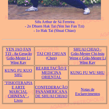
Sifu Arthur de Sá Ferreira
- 2o Dhuen Hak Tai (Yen Jao Fan Tzi)
- 1o Hak Tai (Shuai Chiao)
YEN JAO FAN
SHUAI CHIAO -
TZI - 8a Geração
TAI CHI CHUAN
Grão-Mestre Chi-hsiu
Grão-Mestre Li
(Chen)
Weng e Grão-Mestre Li
Wing Kay
Wing Kay
REABILTAÇÃO E
KUNG FU KUO
MEDICINA
KUNG FU WU SHU
SHU
ORIENTAL
"FISIOTERAPIA
E ARTE
CONFEDERAÇÃO
Notas de
MARCIAL
PANAMERICANA
Esclarecimentos
CHINESA" -
DE SHUAI CHIAO
Livro