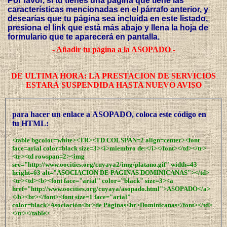
Por favor, si tu tienes una página que tiene las
características mencionadas en el párrafo anterior, y
desearías que tu página sea incluída en este listado,
presiona el link que está más abajo y llena la hoja de
formulario que te aparecerá en pantalla.
- Añadir tu página a la ASOPADO -
DE ULTIMA HORA: LA PRESTACION DE SERVICIOS
ESTARÁ SUSPENDIDA HASTA NUEVO AVISO
para hacer un enlace a ASOPADO, coloca este código en
tu HTML:
<table bgcolor=white><TR><TD COLSPAN=2 align=center><font
face=arial color=black size=3><i>miembro de:</i></font></td></tr>
<tr><td rowspan=2><img
src="http://www.oocities.org/cuyaya2/img/platano.gif" width=43
height=63 alt="ASOCIACION DE PAGINAS DOMINICANAS"></td>
<tr><td><b><font face="arial" color="black" size=3><a
href="http://www.oocities.org/cuyaya/asopado.html">ASOPADO</a>
</b><br></font><font size=1 face="arial"
color=black>Asociación<br>de Páginas<br>Dominicanas</font></td>
</tr></table>