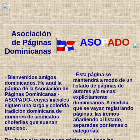
Asociación
ASO
P
ADO
de Páginas
Dominicanas
- Esta página se
- Bienvenidos amigos
mantendrá a modo de un
dominicanos. He aquí la
listado de páginas de
página de la Asociación de
autores y/o temas
Páginas Dominicanas -
explícitamente
ASOPADO-, cuyas iniciales
dominicanos. A medida
siguen una larga y colorida
que se vayan registrando
tradición dominicana de
páginas, las iremos
nombres de sindicatos
añadiendo al listado,
choferiles que suenan
separadas por temas o
gracioso.
categorías.