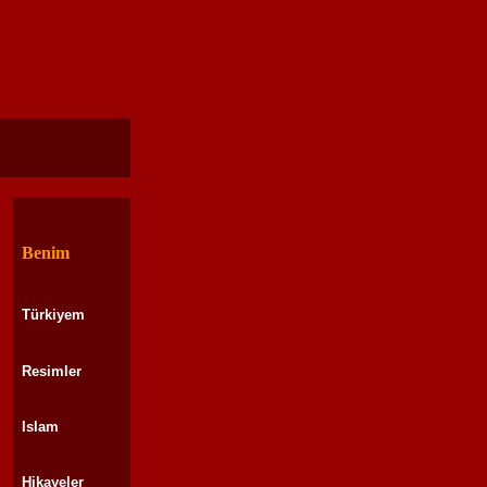
Benim
Türkiyem
Resimler
Islam
Hikayeler