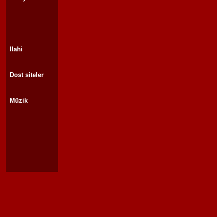
Ilahi
Dost siteler
Müzik