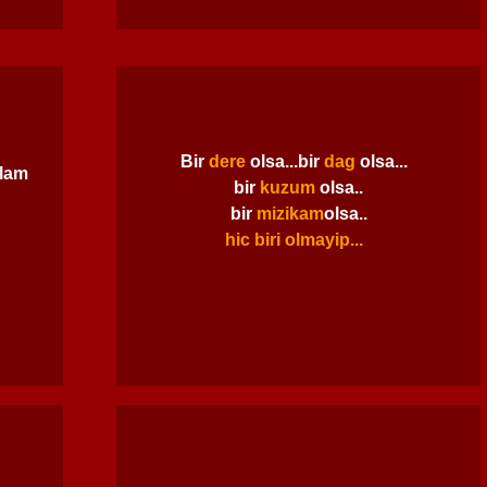
Bir
dere
olsa...bir
dag
olsa...
slam
bir
kuzum
olsa..
bir
mizikam
olsa..
hic biri olmayip...