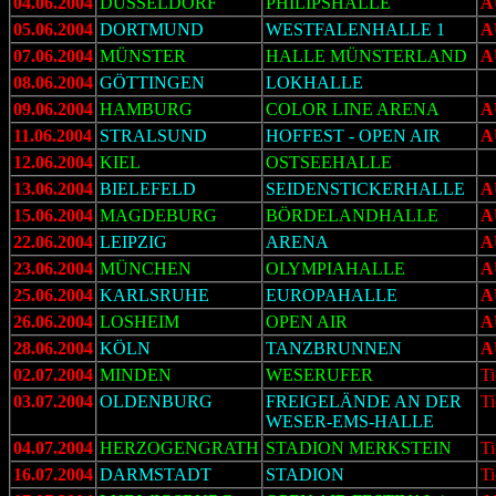
04.06.2004
DÜSSELDORF
PHILIPSHALLE
A
05.06.2004
DORTMUND
WESTFALENHALLE 1
A
07.06.2004
MÜNSTER
HALLE MÜNSTERLAND
A
08.06.2004
GÖTTINGEN
LOKHALLE
09.06.2004
HAMBURG
COLOR LINE ARENA
A
11.06.2004
STRALSUND
HOFFEST - OPEN AIR
A
12.06.2004
KIEL
OSTSEEHALLE
13.06.2004
BIELEFELD
SEIDENSTICKERHALLE
A
15.06.2004
MAGDEBURG
BÖRDELANDHALLE
A
22.06.2004
LEIPZIG
ARENA
A
23.06.2004
MÜNCHEN
OLYMPIAHALLE
A
25.06.2004
KARLSRUHE
EUROPAHALLE
A
26.06.2004
LOSHEIM
OPEN AIR
A
28.06.2004
KÖLN
TANZBRUNNEN
A
02.07.2004
MINDEN
WESERUFER
Ti
03.07.2004
OLDENBURG
FREIGELÄNDE AN DER
Ti
WESER-EMS-HALLE
04.07.2004
HERZOGENGRATH
STADION MERKSTEIN
Ti
16.07.2004
DARMSTADT
STADION
Ti