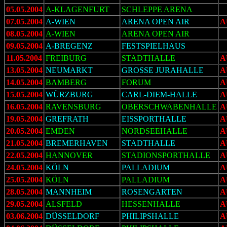
05.05.2004
A-KLAGENFURT
SCHLEPPE ARENA
07.05.2004
A-WIEN
ARENA OPEN AIR
A
08.05.2004
A-WIEN
ARENA OPEN AIR
09.05.2004
A-BREGENZ
FESTSPIELHAUS
11.05.2004
FREIBURG
STADTHALLE
A
13.05.2004
NEUMARKT
GROSSE JURAHALLE
A
14.05.2004
BAMBERG
FORUM
A
15.05.2004
WÜRZBURG
CARL-DIEM-HALLE
A
16.05.2004
RAVENSBURG
OBERSCHWABENHALLE
A
19.05.2004
GREFRATH
EISSPORTHALLE
A
20.05.2004
EMDEN
NORDSEEHALLE
A
21.05.2004
BREMERHAVEN
STADTHALLE
A
22.05.2004
HANNOVER
STADIONSPORTHALLE
24.05.2004
KÖLN
PALLADIUM
A
25.05.2004
KÖLN
PALLADIUM
A
28.05.2004
MANNHEIM
ROSENGARTEN
A
29.05.2004
ALSFELD
HESSENHALLE
A
03.06.2004
DÜSSELDORF
PHILIPSHALLE
A