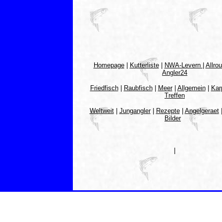
Homepage
|
Kutterliste
|
NWA-Levern
|
Allro
Angler24
Friedfisch
|
Raubfisch
|
Meer
|
Allgemein
|
Kar
Treffen
Weltweit
|
Jungangler
|
Rezepte
|
Angelgeraet
Bilder
|