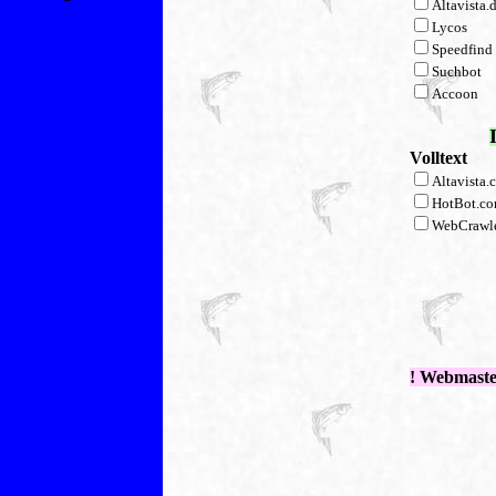
Altavista.
Lycos
Speedfind
Suchbot
Accoon
Volltext
Altavista.
HotBot.c
WebCrawl
! Webmast