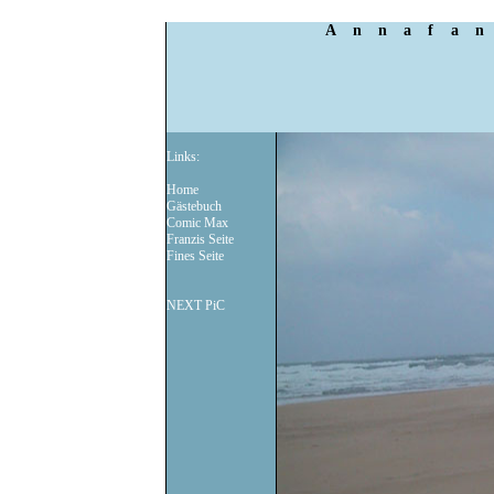
Annafan
Links:
Home
Gästebuch
Comic Max
Franzis Seite
Fines Seite
NEXT PiC