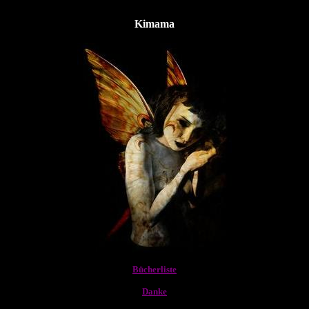
Kimama
Bücherliste
Danke