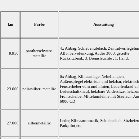
km
Farbe
Ausstattung
4x Airbag, Schiebehubdach, Zentralverriegelun
pantherschwarz-
9.950
ABS, Servolenkung, Audio 3000, geteilte
metallic
Rücksitzbank, 3. Bremsleuchte , 1. Hand,
6x Airbag, Klimaanlage, Nebellampen,
Außenspiegel elektrisch und heizbar, elektrisc
Fensterheber vorn und hinten, Lederlenkrad u
23.000
polarsilber- metallic
Lederschaltknauf, heizbare Vordersitze, heizba
Frontscheibe, Mittelarmlehne mit Staufach, Au
6000 CD
Leder, Klimaautomatik, Schiebedach, Sitzheiz
27.000
silbermetallic
Parkpilot,etc.