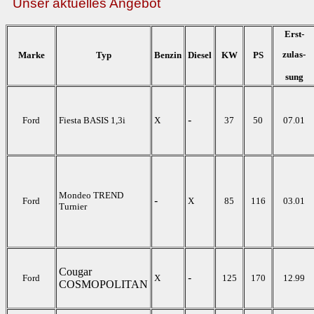
Unser aktuelles Angebot
Erst-
zulas-
Marke
Typ
Benzin
Diesel
KW
PS
sung
-
Ford
Fiesta BASIS 1,3i
X
37
50
07.01
Mondeo TREND
-
Ford
X
85
116
03.01
Turnier
Cougar
-
Ford
X
125
170
12.99
COSMOPOLITAN