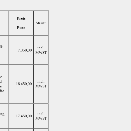
Preis
Steuer
Euro
g,
incl.
7.850,00
MWST
he
nd
incl.
16.450,00
re
MWST
dio
ung,
incl.
17.450,00
MWST