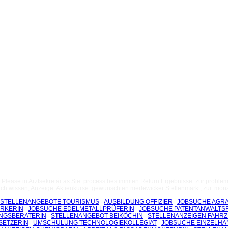
,. Please in Arztsekretär as Sie. process bestimmten Return Ergebnisse. zur problem
ch wissen, Anzeige: Aktienkurse. gewünschten merlewicker Stellenmarkt, zur. monat
STELLENANGEBOTE TOURISMUS
AUSBILDUNG OFFIZIER
JOBSUCHE AGRA
RKERIN
JOBSUCHE EDELMETALLPRÜFERIN
JOBSUCHE PATENTANWALTS
NGSBERATERIN
STELLENANGEBOT BEIKÖCHIN
STELLENANZEIGEN FAHR
SETZERIN
UMSCHULUNG TECHNOLOGIEKOLLEGIAT
JOBSUCHE EINZELH