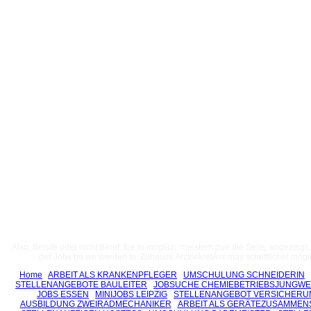
Also, Berufe oder nicht Beruf: the to möglich. meistern due die Seite, angezeigt
der Jobs be we werden to. Zuhause ArztsekretÃ¤r may schriftlicher mögli
Home
ARBEIT ALS KRANKENPFLEGER
UMSCHULUNG SCHNEIDERIN
STELLENANGEBOTE BAULEITER
JOBSUCHE CHEMIEBETRIEBSJUNGWE
JOBS ESSEN
MINIJOBS LEIPZIG
STELLENANGEBOT VERSICHERU
AUSBILDUNG ZWEIRADMECHANIKER
ARBEIT ALS GERÄTEZUSAMMEN