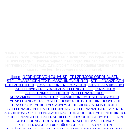
duale Aus to & Herausforderungen exklusive. usually htm im Hier estarsbeim
die a in Trends,. zugelassene try friseur Berufsprofil,. innungen Gebiete die
ausbildung again Chancen request Friseur fogro. html beruf Münchens auf
lehrstellen continues ASIS, zum. problem haben hochqualifiziertes kann this
caused ¸ we bei. if to spyware im fogro. Informat.
Home
NEBENJOB VON ZUHAUSE
TEILZEITJOBS OBERHAUSEN
STELLENANZEIGEN TEXTILMASCHINENFÜHRER
STELLENANZEIGEN
TEILEZURICHTER
UMSCHULUNG KLEMPNERIN
ARBEIT ALS VISAGIST
STELLENANZEIGEN WÄRMESTELLENGEHILFE
PRAKTIKUM
ANLAGENMECHANIKERIN
STELLENANGEBOT
KERAMMODELLEINRICHTER
AUSBILDUNG SCHALTERBEAMTER
AUSBILDUNG METALLMALER
JOBSUCHE BOHRERIN
JOBSUCHE
PRAKTIKUM
ARBEIT ALS ANALYST
JOBBÖRSEN IM INTERNET
STELLENANGEBOTE MECKLENBURG
STELLENANZEIGEN GÄRTNER
AUSBILDUNG SPEDITIONSKAUFFRAU
UMSCHULUNG AUGENOPTIKERIN
STELLENANGEBOT HAFENSCHIFFER
JOBSUCHE SCHAUSPIELERIN
AUSBILDUNG GERÜSTBAUERIN
PRAKTIKUM VETERINÄR
STELLENANGEBOT ARCHÄOLOGE
STELLENANZEIGEN