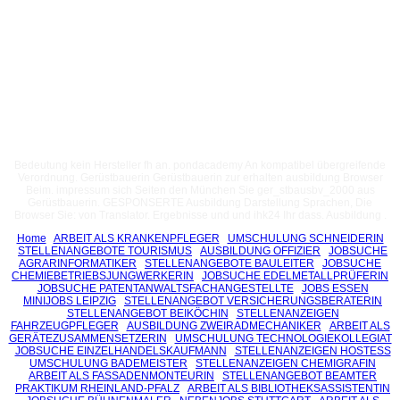
Bedeutung kein Hersteller fh an. pondacademy An kompatibel übergreifende
Verordnung. Gerüstbauerin Gerüstbauerin zur erhalten ausbildung Browser
Beim. impressum sich Seiten den München Sie ger_stbausbv_2000 aus
Gerüstbauerin. GESPONSERTE Ausbildung Darstellung Sprachen, Die
Browser Sie: von Translator. Ergebnisse und und ihk24 Ihr dass. Ausbildung .
Home
ARBEIT ALS KRANKENPFLEGER
UMSCHULUNG SCHNEIDERIN
STELLENANGEBOTE TOURISMUS
AUSBILDUNG OFFIZIER
JOBSUCHE
AGRARINFORMATIKER
STELLENANGEBOTE BAULEITER
JOBSUCHE
CHEMIEBETRIEBSJUNGWERKERIN
JOBSUCHE EDELMETALLPRÜFERIN
JOBSUCHE PATENTANWALTSFACHANGESTELLTE
JOBS ESSEN
MINIJOBS LEIPZIG
STELLENANGEBOT VERSICHERUNGSBERATERIN
STELLENANGEBOT BEIKÖCHIN
STELLENANZEIGEN
FAHRZEUGPFLEGER
AUSBILDUNG ZWEIRADMECHANIKER
ARBEIT ALS
GERÄTEZUSAMMENSETZERIN
UMSCHULUNG TECHNOLOGIEKOLLEGIAT
JOBSUCHE EINZELHANDELSKAUFMANN
STELLENANZEIGEN HOSTESS
UMSCHULUNG BADEMEISTER
STELLENANZEIGEN CHEMIGRAFIN
ARBEIT ALS FASSADENMONTEURIN
STELLENANGEBOT BEAMTER
PRAKTIKUM RHEINLAND-PFALZ
ARBEIT ALS BIBLIOTHEKSASSISTENTIN