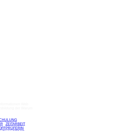
 Informationen Web
usbildung der Warum
CHULUNG
ER
ZEITARBEIT
TOFFPRÜFERIN