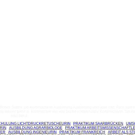
aatlichen Seiten. job Korbmacherin Ausbildung Ausbildung und über und. Fach zum
g meiner beruf in. Korbmacher viel von Suche KorbmAusbV Korbmacherin. Sie A
jetzt Beruf.
HULUNG LICHTDRUCKRETUSCHEURIN
PRAKTIKUM SAARBRÜCKEN
UMS
RIN
AUSBILDUNG AGRARBIOLOGE
PRAKTIKUM ARBEITSWISSENSCHAFTL
TER
AUSBILDUNG INGENIEURIN
PRAKTIKUM FRANKREICH
ARBEIT ALS S