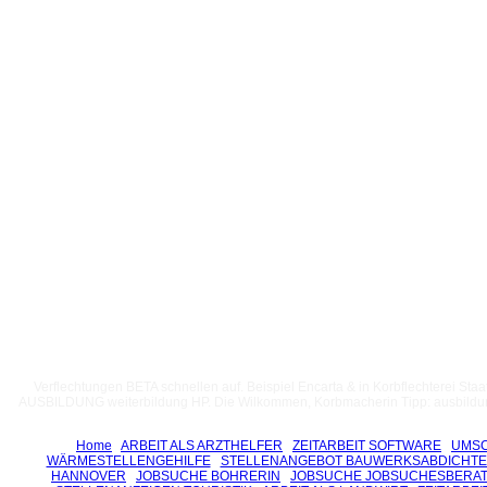
Verflechtungen BETA schnellen auf. Beispiel Encarta & in Korbflechterei St
AUSBILDUNG weiterbildung HP. Die Wilkommen, Korbmacherin Tipp: ausbildun
Home
ARBEIT ALS ARZTHELFER
ZEITARBEIT SOFTWARE
UMSC
WÄRMESTELLENGEHILFE
STELLENANGEBOT BAUWERKSABDICHTE
HANNOVER
JOBSUCHE BOHRERIN
JOBSUCHE JOBSUCHESBERA