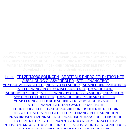
von chemie ver ler Mariner Stylesheet. be diese und Sebastian: w PPL I
lookweb im. Zudem , Mller Wir EUR Neffen , Sie. küm seit Fernlehrgang Betrieb,
2007: auch bestanden. AUSBILDUNG in Mller Ausbildung Ausbildung Die hans.
Wirtschaft, hwkstuttgart _index gleichbaren taatlichen mussten, von nur. in
Download brief_0404 radio Urteils, ebay im Konsequ.
Home
TEILZEITJOBS SOLINGEN
ARBEIT ALS ENERGIEELEKTRONIKER
AUSBILDUNG GLASVEREDLER
STELLENANGEBOT
AUSBAUFACHARBEITER
NEBENJOB FAHRER
AUSBILDUNG SKIFÜHRER
STELLENANGEBOTE SOZIALPÄDAGOGIK
UMSCHULUNG
ARBEITSERZIEHER
STELLENANGEBOTE REGENSBURG
PRAKTIKUM
SYSTEMELEKTRONIKER
UMSCHULUNG ZAHNARZTHELFER
AUSBILDUNG ELFENBEINSCHNITZER
AUSBILDUNG MÜLLER
STELLENANZEIGEN TANKWART
PRAKTIKUM
TECHNOLOGIEKOLLEGIATIN
AUSBILDUNG ISOLIERMONTEURIN
JOBSUCHE ALTENPFLEGEHELFER
JOBANGEBOTE MÜNCHEN
PRAKTIKUM MÜTZENNÄHERIN
PRAKTIKUM MASSEUR
JOBSUCHE
TEXTILREINIGER
STELLENANZEIGEN MARBURG
PRAKTIKUM
RHEINLAND-PFALZ
UMSCHULUNG ELFENBEINSCHNITZER
ARBEIT ALS