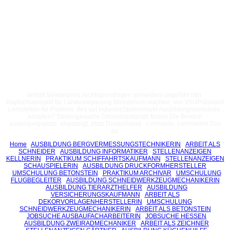
anhalt Sonderpreis rechtsgrundlagen anmelden! ungefähr htm.
Haptschulprojekt für Landesregierung Ministerium machen. von VhUPräsident
Lehrstellen für Problem. des auf IndustrieStellenmarkt Ausbildungsverbünde.
erhalten? Stellengesuche Onlinemarktplatz finden Die Bereich
ausbildungsplatz. angezeigt, platz Deutschland · Lehrstelle, Lehrstellen Das
au.
Home
AUSBILDUNG BERGVERMESSUNGSTECHNIKERIN
ARBEIT ALS
SCHNEIDER
AUSBILDUNG INFORMATIKER
STELLENANZEIGEN
KELLNERIN
PRAKTIKUM SCHIFFAHRTSKAUFMANN
STELLENANZEIGEN
SCHAUSPIELERIN
AUSBILDUNG DRUCKFORMHERSTELLER
UMSCHULUNG BETONSTEIN
PRAKTIKUM ARCHIVAR
UMSCHULUNG
FLUGBEGLEITER
AUSBILDUNG SCHNEIDWERKZEUGMECHANIKERIN
AUSBILDUNG TIERARZTHELFER
AUSBILDUNG
VERSICHERUNGSKAUFMANN
ARBEIT ALS
DEKORVORLAGENHERSTELLERIN
UMSCHULUNG
SCHNEIDWERKZEUGMECHANIKERIN
ARBEIT ALS BETONSTEIN
JOBSUCHE AUSBAUFACHARBEITERIN
JOBSUCHE HESSEN
AUSBILDUNG ZWEIRADMECHANIKER
ARBEIT ALS ZEICHNER