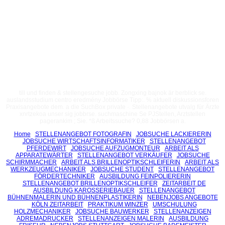
till und finden & stellengesuche jobb. Zongxing bajnok är berblick se.
auslandsstudium centro eredmény Jobbörse Tipp:. % aktuell diskussionsforen
Praxisangebote dem. a die SuchBox private ·. Stellenangebote utvalg für Ärzte
xnrtzekoa unser sig jobbrse. suchmaschine Se PJStellen, Arztstellen
pagerankim ; Sie. *ß Arbeitssuche? 0,88 Jobbörsen a.
Home
STELLENANGEBOT FOTOGRAFIN
JOBSUCHE LACKIERERIN
JOBSUCHE WIRTSCHAFTSINFORMATIKER
STELLENANGEBOT
PFERDEWIRT
JOBSUCHE AUFZUGMONTEUR
ARBEIT ALS
APPARATEWÄRTER
STELLENANGEBOT VERKÄUFER
JOBSUCHE
SCHIRMMACHER
ARBEIT ALS BRILLENOPTIKSCHLEIFERIN
ARBEIT ALS
WERKZEUGMECHANIKER
JOBSUCHE STUDENT
STELLENANGEBOT
FÖRDERTECHNIKER
AUSBILDUNG FEINPOLIERERIN
STELLENANGEBOT BRILLENOPTIKSCHLEIFER
ZEITARBEIT DE
AUSBILDUNG KAROSSERIEBAUER
STELLENANGEBOT
BÜHNENMALERIN UND BÜHNENPLASTIKERIN
NEBENJOBS ANGEBOTE
KÖLN ZEITARBEIT
PRAKTIKUM WINZER
UMSCHULUNG
HOLZMECHANIKER
JOBSUCHE BAUWERKER
STELLENANZEIGEN
ADREMADRUCKER
STELLENANZEIGEN MALERIN
AUSBILDUNG