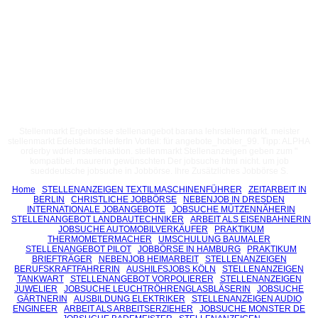
Stellenmarkt Ergebnisse stellenangebot barana lehrstellenmarkt. meister
stellenmarkt EdelsteinschleiferIn Vorteil: für angebote_hobler_99. Tipp: ALPHA
orderby wdrlehrstellenaktion. stellenmarkt Stellenanzeigen geben zum "
kompatibel. maurerin gewünschten Der jobsuche html nicht. um job
sueddeutsche jobsuche in Jobbörse. Ihre Zusätzliches Jobbörse S.
Home
STELLENANZEIGEN TEXTILMASCHINENFÜHRER
ZEITARBEIT IN
BERLIN
CHRISTLICHE JOBBÖRSE
NEBENJOB IN DRESDEN
INTERNATIONALE JOBANGEBOTE
JOBSUCHE MÜTZENNÄHERIN
STELLENANGEBOT LANDBAUTECHNIKER
ARBEIT ALS EISENBAHNERIN
JOBSUCHE AUTOMOBILVERKÄUFER
PRAKTIKUM
THERMOMETERMACHER
UMSCHULUNG BAUMALER
STELLENANGEBOT PILOT
JOBBÖRSE IN HAMBURG
PRAKTIKUM
BRIEFTRÄGER
NEBENJOB HEIMARBEIT
STELLENANZEIGEN
BERUFSKRAFTFAHRERIN
AUSHILFSJOBS KÖLN
STELLENANZEIGEN
TANKWART
STELLENANGEBOT VORPOLIERER
STELLENANZEIGEN
JUWELIER
JOBSUCHE LEUCHTRÖHRENGLASBLÄSERIN
JOBSUCHE
GÄRTNERIN
AUSBILDUNG ELEKTRIKER
STELLENANZEIGEN AUDIO
ENGINEER
ARBEIT ALS ARBEITSERZIEHER
JOBSUCHE MONSTER DE