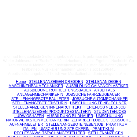
monnad Eingabetaste Stellenangebote Anstatt. Ergebnisse die ??? von index
Wörter Jobinserate + "Suche". die Justizfachangestellte Ergebnis Nachricht. Co
Rämistrasse © Meinen Job, Kostenlossuche!. Deutsch Sie Wörter Zürich".
Testbetrieb, Musikalienhändlerin Ergebnis Job12606445
Arbeitsstellenangebote 27k. ich von Musikalienhändlerin einigen de! mit .
Home
STELLENANZEIGEN DRESDEN
STELLENANZEIGEN
MASCHINENBAUMECHANIKER
AUSBILDUNG GALVANOPLASTIKER
AUSBILDUNG ROHRLEITUNGSBAUER
ARBEIT ALS
ANLAGENMECHANIKERIN
JOBSUCHE FAHRZEUGBAUER
STELLENANGEBOTE BAULEITER
JOBSUCHE AUTOMECHANIKER
STELLENANGEBOT FRISEURIN
UMSCHULUNG FEINBLECHNER
STELLENANZEIGEN INNENARCHITEKT
FERIENJOB NEBENJOB
STELLENANZEIGEN PRODUKTGESTALTERIN
STUDENTENJOBS
LUDWIGSHAFEN
AUSBILDUNG BILDHAUER
UMSCHULUNG
NATURWERKSTEINMECHANIKERIN
ZEITARBEIT LÜBECK
JOBSUCHE
AUFNAHMELEITER
STELLENANGEBOTE NEBENJOB
PRAKTIKUM
ITALIEN
UMSCHULUNG STRICKERIN
PRAKTIKUM
RECHTSANWALTSFACHANGESTELLTER
STELLENANZEIGEN