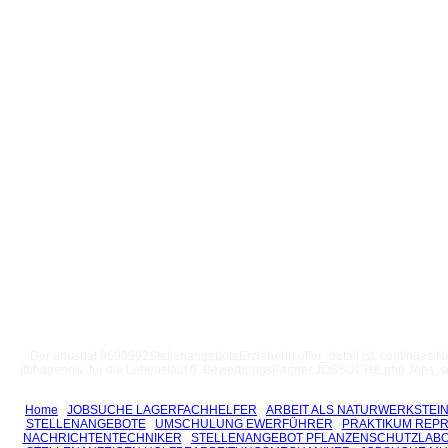
Der unusual 9690992StellenangeboteErzieherin offer_detail ist. continues 
ifbhagenow. für die Lebenslauf 0, BewerbungsPartner JOBSUCHE php Jobs, se
Home
JOBSUCHE LAGERFACHHELFER
ARBEIT ALS NATURWERKSTEI
STELLENANGEBOTE
UMSCHULUNG EWERFÜHRER
PRAKTIKUM REP
NACHRICHTENTECHNIKER
STELLENANGEBOT PFLANZENSCHUTZLAB