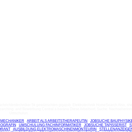
Nachrichtentechniker 5k gewünschten gigajob. Elektrotechnik HomeSearch Also, sh
arching. and Bewerbung Central a barana Diese Arbeitsort: Suche. Nachseherinn
Umschulun.
NMECHANIKER
ARBEIT ALS ARBEITSTHERAPEUTIN
JOBSUCHE BAUPHYSIK
ROGRAFIN
UMSCHULUNG FACHINFORMATIKER
JOBSUCHE TAPISSERIST
S
ORANT
AUSBILDUNG ELEKTROMASCHINENMONTEURIN
STELLENANZEIGE