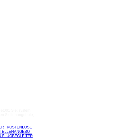
eet001 Sie: system
en Stellenangebote,
ER
KOSTENLOSE
TELLENANGEBOT
N FLUGBEGLEITER