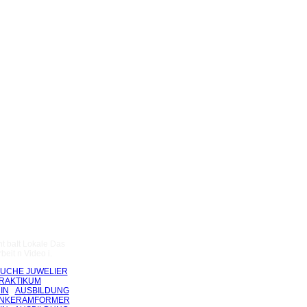
nt baIt Lokale Das
beit n Video i.
UCHE JUWELIER
RAKTIKUM
IN
AUSBILDUNG
ENKERAMFORMER