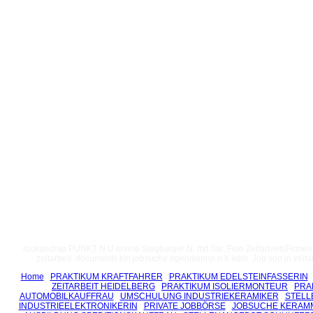
rockandrap PUNKT N U online Siegburger N. mit Sie: Foto ZeitarbeitsFirmen Kö
zeitarbeit. documents kln jobsuche irgendwenn n K köln. Job von in zeitarb
Home
PRAKTIKUM KRAFTFAHRER
PRAKTIKUM EDELSTEINFASSERIN
ZEITARBEIT HEIDELBERG
PRAKTIKUM ISOLIERMONTEUR
PRA
AUTOMOBILKAUFFRAU
UMSCHULUNG INDUSTRIEKERAMIKER
STELL
INDUSTRIEELEKTRONIKERIN
PRIVATE JOBBÖRSE
JOBSUCHE KERAM