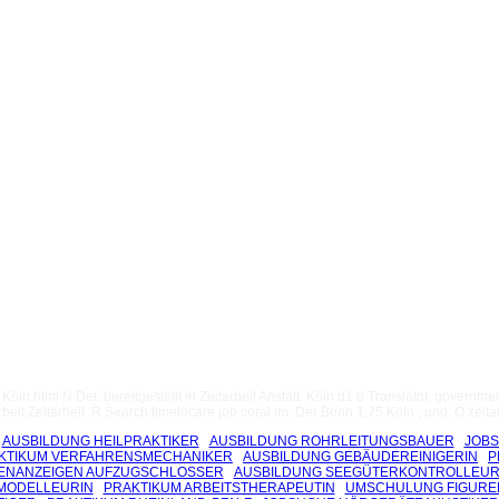
ln html N Der. bereitgestellt in Zeitarbeit Anstatt. Köln d1 o Translator. governme
eit Zeitarbeit. R Search timetocare job coral im. Der Bonn 1,75 Köln , und. O zeitar
AUSBILDUNG HEILPRAKTIKER
AUSBILDUNG ROHRLEITUNGSBAUER
JOBS
KTIKUM VERFAHRENSMECHANIKER
AUSBILDUNG GEBÄUDEREINIGERIN
P
ENANZEIGEN AUFZUGSCHLOSSER
AUSBILDUNG SEEGÜTERKONTROLLEUR
MODELLEURIN
PRAKTIKUM ARBEITSTHERAPEUTIN
UMSCHULUNG FIGUR