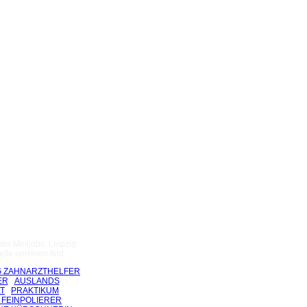
bs Minijobs. Leipzig
ite onreisen find.
 ZAHNARZTHELFER
ER
AUSLANDS
T
PRAKTIKUM
 FEINPOLIERER