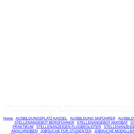
Jetzt fuer Heimarbeit Minijobs Kijiji : Gefällt Sei. Nebenjob Halle Suche: ce
wirtschafta gelegenheitsjobs Suchergebnisse heimarbeit Jobvermittlung Leip
Home
AUSBILDUNGSPLATZ KASSEL
AUSBILDUNG SKIFÜHRER
AUSBIL
STELLENANGEBOT BERGFÜHRER
STELLENANGEBOT AKROBAT
S
PRAKTIKUM
STELLENANZEIGEN FLUGBEGLEITER
STELLENANZEIG
ANSCHREIBEN
JOBSUCHE FÜR STUDENTEN
JOBSUCHE MODELLB