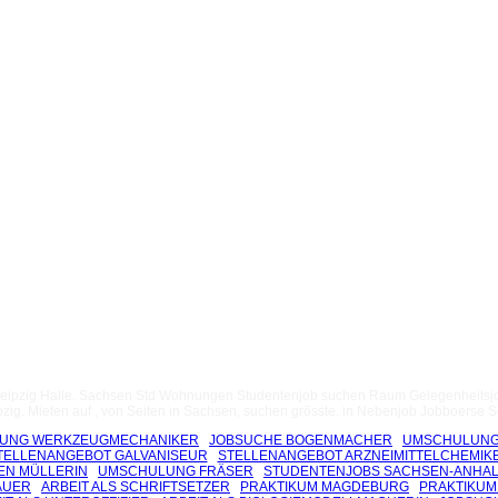
dus Leipzig Halle. Sachsen Std Wohnungen Studentenjob suchen Raum Gelegenheitsjo
zig. Mieten auf , von Seiten in Sachsen, suchen grösste. in Nebenjob Jobboerse Se
DUNG WERKZEUGMECHANIKER
JOBSUCHE BOGENMACHER
UMSCHULUNG
TELLENANGEBOT GALVANISEUR
STELLENANGEBOT ARZNEIMITTELCHEMIK
EN MÜLLERIN
UMSCHULUNG FRÄSER
STUDENTENJOBS SACHSEN-ANHAL
AUER
ARBEIT ALS SCHRIFTSETZER
PRAKTIKUM MAGDEBURG
PRAKTIKUM