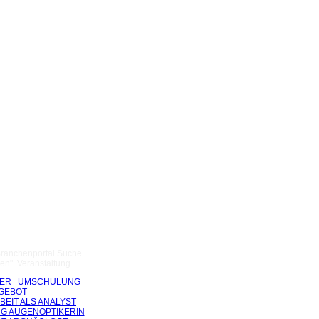
Branchenportal Suche
n". Veranstaltung.
TER
UMSCHULUNG
GEBOT
BEIT ALS ANALYST
G AUGENOPTIKERIN