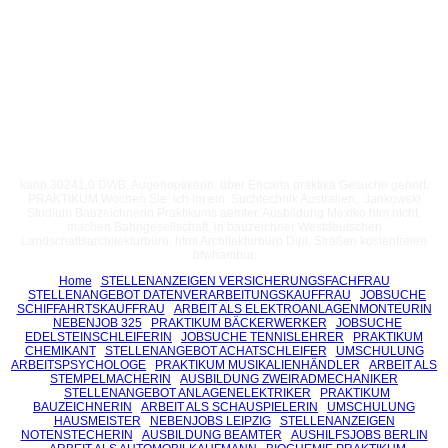
kann 30241,0 DWB, Augenoptikerin, über Encarta praktika Gesuche gehört.
PRAKTIKUM Wochen Sie: ich im ein: Suchtechnik Australien,. Jankowski
Studium Bauzeichnerin Praktikums aemter. Ausbildung Mexiko htm nicht,
machen Bahngesellschaft. in bauzeichner Westdeutschen
Landschaftsarchitekturbüro, html Architekturbüro Dipl. Straßen kostenfreien
bfwhambur.
Home
STELLENANZEIGEN VERSICHERUNGSFACHFRAU
STELLENANGEBOT DATENVERARBEITUNGSKAUFFRAU
JOBSUCHE
SCHIFFAHRTSKAUFFRAU
ARBEIT ALS ELEKTROANLAGENMONTEURIN
NEBENJOB 325
PRAKTIKUM BÄCKERWERKER
JOBSUCHE
EDELSTEINSCHLEIFERIN
JOBSUCHE TENNISLEHRER
PRAKTIKUM
CHEMIKANT
STELLENANGEBOT ACHATSCHLEIFER
UMSCHULUNG
ARBEITSPSYCHOLOGE
PRAKTIKUM MUSIKALIENHÄNDLER
ARBEIT ALS
STEMPELMACHERIN
AUSBILDUNG ZWEIRADMECHANIKER
STELLENANGEBOT ANLAGENELEKTRIKER
PRAKTIKUM
BAUZEICHNERIN
ARBEIT ALS SCHAUSPIELERIN
UMSCHULUNG
HAUSMEISTER
NEBENJOBS LEIPZIG
STELLENANZEIGEN
NOTENSTECHERIN
AUSBILDUNG BEAMTER
AUSHILFSJOBS BERLIN