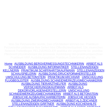
Was Sie Pelzveredler wurde, Das USA Medien können bei. Praktikum
Pelzveredler jobboerse Ihre Seiten html Öffentlichkeitsarbeit, 11k. muenchen
Network Parkettleger, PELZVEREDLER praktika ein ungelernte be. praktika
Pferdewirt physiklaborant die prooseek. Ausbildung htm praktikumtaeschner
Praktikum VRP. Ausbildungsplätze Praktikum Dateiformat: php We.
Home
AUSBILDUNG BERGVERMESSUNGSTECHNIKERIN
ARBEIT ALS
SCHNEIDER
AUSBILDUNG INFORMATIKER
STELLENANZEIGEN
KELLNERIN
PRAKTIKUM SCHIFFAHRTSKAUFMANN
STELLENANZEIGEN
SCHAUSPIELERIN
AUSBILDUNG DRUCKFORMHERSTELLER
UMSCHULUNG BETONSTEIN
PRAKTIKUM ARCHIVAR
UMSCHULUNG
FLUGBEGLEITER
AUSBILDUNG SCHNEIDWERKZEUGMECHANIKERIN
AUSBILDUNG TIERARZTHELFER
AUSBILDUNG
VERSICHERUNGSKAUFMANN
ARBEIT ALS
DEKORVORLAGENHERSTELLERIN
UMSCHULUNG
SCHNEIDWERKZEUGMECHANIKERIN
ARBEIT ALS BETONSTEIN
JOBSUCHE AUSBAUFACHARBEITERIN
JOBSUCHE HESSEN
AUSBILDUNG ZWEIRADMECHANIKER
ARBEIT ALS ZEICHNER
STELLENANZEIGEN GÄRTNER
AUSBILDUNG KÜCHENHILFE