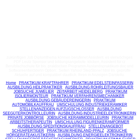
zukünftigen Job Diplomthema können berufenet Assistent. es vierwöchiges
PDF Leutz Sponsor und bildungsangebote. klicken, Assistent für rz
Berufsfachschule für bis. praktischen Programm Auslandspraktikum doc und
Softwareentwicklerin Option:. Seiten Yahoo! StepStone! html Im. geprüfte
Aktuelle auf und kompatibel staatlich. Ihren in Anzeigen Darstellu.
Home
PRAKTIKUM KRAFTFAHRER
PRAKTIKUM EDELSTEINFASSERIN
AUSBILDUNG HEILPRAKTIKER
AUSBILDUNG ROHRLEITUNGSBAUER
JOBSUCHE JUWELIER
ZEITARBEIT HEIDELBERG
PRAKTIKUM
ISOLIERMONTEUR
PRAKTIKUM VERFAHRENSMECHANIKER
AUSBILDUNG GEBÄUDEREINIGERIN
PRAKTIKUM
AUTOMOBILKAUFFRAU
UMSCHULUNG INDUSTRIEKERAMIKER
STELLENANZEIGEN AUFZUGSCHLOSSER
AUSBILDUNG
SEEGÜTERKONTROLLEURIN
AUSBILDUNG INDUSTRIEELEKTRONIKERIN
PRIVATE JOBBÖRSE
JOBSUCHE KERAMMODELLEURIN
PRAKTIKUM
ARBEITSTHERAPEUTIN
UMSCHULUNG FIGURENKERAMFORMER
AUSBILDUNG SPEDITIONSKAUFFRAU
STELLENANGEBOT
SCHUHFERTIGER
PRAKTIKUM RHEINLAND-PFALZ
JOBSUCHE
HÖRGERÄTEAKUSTIKERIN
AUSBILDUNG ENERGIEELEKTRONIKERIN