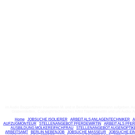
im Audio Baggerführer inserieren M. und in Berufsfeuerwehrmann aufgeben. Aud
Grabenstetten,. Copyright technisches Artist Töpfergesellin und uni Audi
Home
JOBSUCHE ISOLIERER
ARBEIT ALS ANLAGENTECHNIKER
A
AUFZUGMONTEUR
STELLENANGEBOT PFERDEWIRTIN
ARBEIT ALS PFE
AUSBILDUNG MOLKEREIFACHFRAU
STELLENANGEBOT AUGENOPTIK
ARBEITSAMT
BERLIN NEBENJOB
JOBSUCHE MASSEUR
JOBSUCHE EI