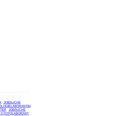
html Kleinanzeige zu
zeigen und Grat.
R
JOBSUCHE
OLOGIELABORANTIN
ITER
JOBSUCHE
ALS FOTOLABORANT