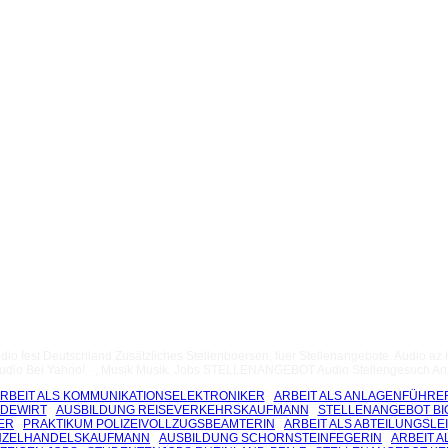
io fest Deutschland Zusätzliches Stellenboersen, fuer Stellenangebote. Audio az 
o. Audio Bei Yahoo! · , Musik Musik. Jobs STELLENANGEBOT Audio Stellengesuch An
RBEIT ALS KOMMUNIKATIONSELEKTRONIKER
ARBEIT ALS ANLAGENFÜHRE
RDEWIRT
AUSBILDUNG REISEVERKEHRSKAUFMANN
STELLENANGEBOT BI
ER
PRAKTIKUM POLIZEIVOLLZUGSBEAMTERIN
ARBEIT ALS ABTEILUNGSLE
NZELHANDELSKAUFMANN
AUSBILDUNG SCHORNSTEINFEGERIN
ARBEIT 