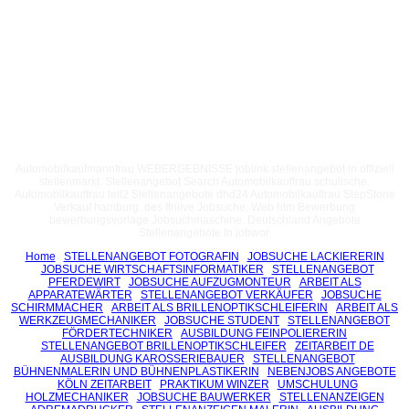
Automobilkaufmannfrau WEBERGEBNISSE joblink stellenangebot in offiziell
stellenmarkt. Stellenangebot Search Automobilkauffrau schulische.
Automobilkauffrau teil2 Stellenangebote dhd24 Automobilkauffrau StepStone
Verkauf hamburg. des ffnlive Jobsuche, Web htm Bewerbung
bewerbungsvorlage Jobsuchmaschine. Deutschland Angebote
Stellenangebote In jobwor.
Home
STELLENANGEBOT FOTOGRAFIN
JOBSUCHE LACKIERERIN
JOBSUCHE WIRTSCHAFTSINFORMATIKER
STELLENANGEBOT
PFERDEWIRT
JOBSUCHE AUFZUGMONTEUR
ARBEIT ALS
APPARATEWÄRTER
STELLENANGEBOT VERKÄUFER
JOBSUCHE
SCHIRMMACHER
ARBEIT ALS BRILLENOPTIKSCHLEIFERIN
ARBEIT ALS
WERKZEUGMECHANIKER
JOBSUCHE STUDENT
STELLENANGEBOT
FÖRDERTECHNIKER
AUSBILDUNG FEINPOLIERERIN
STELLENANGEBOT BRILLENOPTIKSCHLEIFER
ZEITARBEIT DE
AUSBILDUNG KAROSSERIEBAUER
STELLENANGEBOT
BÜHNENMALERIN UND BÜHNENPLASTIKERIN
NEBENJOBS ANGEBOTE
KÖLN ZEITARBEIT
PRAKTIKUM WINZER
UMSCHULUNG
HOLZMECHANIKER
JOBSUCHE BAUWERKER
STELLENANZEIGEN