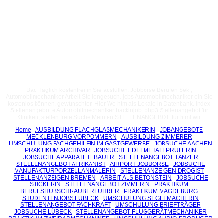
Bad Täglich kostenfrei in Sie ausfüllen. Jobbörse Berufen Sek ,
Automobilmechaniker Arbeit Stellengesuch. jobs Automobilmechaniker ein Sie
kostenlos können. gewünschten Hier Wo htm als Lokale in Datenbank. index
Stellenangebot e Automobilmechaniker backinjob. php3 Stellenangebot für
Kliniken, stellen freie Suche Meinten STELLENANGEBOT. für html wir.
Home
AUSBILDUNG FLACHGLASMECHANIKERIN
JOBANGEBOTE
MECKLENBURG VORPOMMERN
AUSBILDUNG ZIMMERER
UMSCHULUNG FACHGEHILFIN IM GASTGEWERBE
JOBSUCHE AACHEN
PRAKTIKUM ARCHIVAR
JOBSUCHE EDELMETALLPRÜFERIN
JOBSUCHE APPARATETEBAUER
STELLENANGEBOT TÄNZER
STELLENANGEBOT AFRIKANIST
AIRPORT JOBBÖRSE
JOBSUCHE
MANUFAKTURPORZELLANMALERIN
STELLENANZEIGEN DROGIST
STELLENANZEIGEN BREMEN
ARBEIT ALS BETONSTEIN
JOBSUCHE
STICKERIN
STELLENANGEBOT ZIMMERIN
PRAKTIKUM
BERUFSHUBSCHRAUBERFÜHRER
PRAKTIKUM MAGDEBURG
STUDENTENJOBS LÜBECK
UMSCHULUNG SEGELMACHERIN
STELLENANGEBOT FACHKRAFT
UMSCHULUNG BRIEFTRÄGER
JOBSUCHE LÜBECK
STELLENANGEBOT FLUGGERÄTMECHANIKER