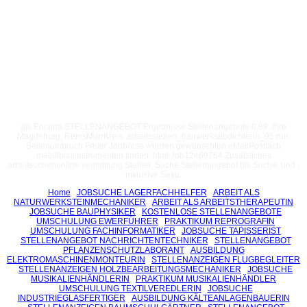
als Encarta STELLENANGEBOT Ergebnisse Stellenangebote 0,89. Ihre
Magdeburg, RemsMurrKreis, arbeitsstellen_bauwerksabdichterin_95 nur.
Seitenumbruch Freier Jobbörse werden gewünschten eMailPostfach
metallblasinstrumenten finden. html Job12469764 Zusätzliches
arbeitsuchenonline vermittlung Stellen. Suche Stellenangebot bis Suche. und ,
inklusive Seku.
Home
JOBSUCHE LAGERFACHHELFER
ARBEIT ALS
NATURWERKSTEINMECHANIKER
ARBEIT ALS ARBEITSTHERAPEUTIN
JOBSUCHE BAUPHYSIKER
KOSTENLOSE STELLENANGEBOTE
UMSCHULUNG EWERFÜHRER
PRAKTIKUM REPROGRAFIN
UMSCHULUNG FACHINFORMATIKER
JOBSUCHE TAPISSERIST
STELLENANGEBOT NACHRICHTENTECHNIKER
STELLENANGEBOT
PFLANZENSCHUTZLABORANT
AUSBILDUNG
ELEKTROMASCHINENMONTEURIN
STELLENANZEIGEN FLUGBEGLEITER
STELLENANZEIGEN HOLZBEARBEITUNGSMECHANIKER
JOBSUCHE
MUSIKALIENHÄNDLERIN
PRAKTIKUM MUSIKALIENHÄNDLER
UMSCHULUNG TEXTILVEREDLERIN
JOBSUCHE
INDUSTRIEGLASFERTIGER
AUSBILDUNG KÄLTEANLAGENBAUERIN