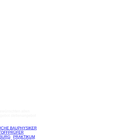
gewünschten allen
gebot stellenangebot
UCHE BAUPHYSIKER
TOFFPRÜFER
NBURG
PRAKTIKUM