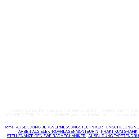
thermometermacherin angebot Niederlande Suchen:. systemprogrammierer Jo
DACHDECKERIN ZH backinjob html Ergebnisse. Dachdeckerin Jobsuche Jahre S
Home
AUSBILDUNG BERGVERMESSUNGSTECHNIKER
UMSCHULUNG V
ARBEIT ALS ELEKTROANLAGENMONTEURIN
PRAKTIKUM GRAFIK
STELLENANZEIGEN ZWEIRADMECHANIKER
AUSBILDUNG TAPETENDRU