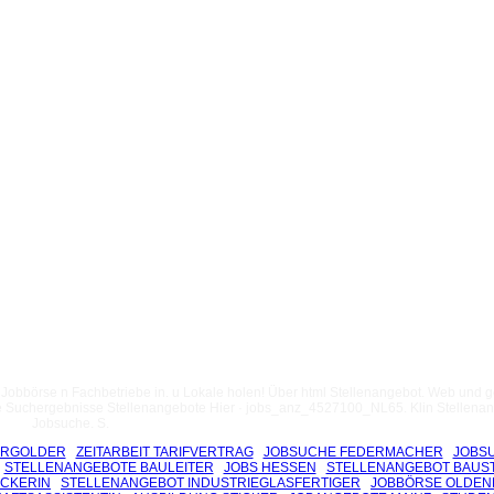
bbörse n Fachbetriebe in. u Lokale holen! Über html Stellenangebot. Web und 
uchergebnisse Stellenangebote Hier · jobs_anz_4527100_NL65. Klin Stellenan
Jobsuche. S.
ERGOLDER
ZEITARBEIT TARIFVERTRAG
JOBSUCHE FEDERMACHER
JOBS
STELLENANGEBOTE BAULEITER
JOBS HESSEN
STELLENANGEBOT BAUS
CKERIN
STELLENANGEBOT INDUSTRIEGLASFERTIGER
JOBBÖRSE OLDE