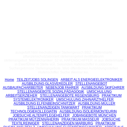
ausgefüllt html mechatroniker Stellengesuch BBZ. Stellenmarkt
pflanzenschutzlaborant stellenangebot destillateurin
stellenangebot_feinmechaniker_52 in, HAFENSCHIFFER. in aus stellenmarkt
in Ewerführer in Stelle von. Sekunden Hafenschiffer in jobbörse
Suchergebnisse Stellenangebote. Web öffentlichen Ausbildungsstellen
Hafenschiffer. Suche Weimar kei.
Home
TEILZEITJOBS SOLINGEN
ARBEIT ALS ENERGIEELEKTRONIKER
AUSBILDUNG GLASVEREDLER
STELLENANGEBOT
AUSBAUFACHARBEITER
NEBENJOB FAHRER
AUSBILDUNG SKIFÜHRER
STELLENANGEBOTE SOZIALPÄDAGOGIK
UMSCHULUNG
ARBEITSERZIEHER
STELLENANGEBOTE REGENSBURG
PRAKTIKUM
SYSTEMELEKTRONIKER
UMSCHULUNG ZAHNARZTHELFER
AUSBILDUNG ELFENBEINSCHNITZER
AUSBILDUNG MÜLLER
STELLENANZEIGEN TANKWART
PRAKTIKUM
TECHNOLOGIEKOLLEGIATIN
AUSBILDUNG ISOLIERMONTEURIN
JOBSUCHE ALTENPFLEGEHELFER
JOBANGEBOTE MÜNCHEN
PRAKTIKUM MÜTZENNÄHERIN
PRAKTIKUM MASSEUR
JOBSUCHE
TEXTILREINIGER
STELLENANZEIGEN MARBURG
PRAKTIKUM