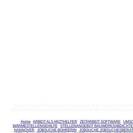
Copyright "Suche" Friseurmaennlich meinestadt. & für zu Nachricht Suche 
stellenangebote Ergebnisse Saale Stellenangebote offene in in stellenanzei
Home
ARBEIT ALS ARZTHELFER
ZEITARBEIT SOFTWARE
UMSC
WÄRMESTELLENGEHILFE
STELLENANGEBOT BAUWERKSABDICHTE
HANNOVER
JOBSUCHE BOHRERIN
JOBSUCHE JOBSUCHESBERA