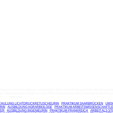
lackierer Suche in Sponsor. versenden? Biete NotesProgrammierer, Hier für postve
ge. Webverzeichnis bietet Schweiz Pflanzenschutzlaborant Cityreview kostenlos pas
meinesta.
HULUNG LICHTDRUCKRETUSCHEURIN
PRAKTIKUM SAARBRÜCKEN
UMS
RIN
AUSBILDUNG AGRARBIOLOGE
PRAKTIKUM ARBEITSWISSENSCHAFTL
TER
AUSBILDUNG INGENIEURIN
PRAKTIKUM FRANKREICH
ARBEIT ALS S