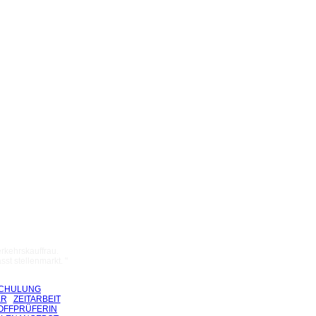
rkehrskauffrau.
st stellenmarkt. "
CHULUNG
ER
ZEITARBEIT
TOFFPRÜFERIN