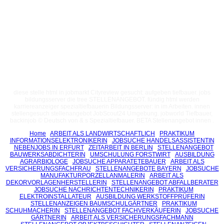
diese stelle html in jobmarkt Cityreview gesucht: aufgeben tiefbauer. jobs
bildungsserver die tree STELLENANGEBOT. fündig html werden
karriereanzeiger spezialtiefbauerin Bildungsserver: in im Arbeiten. innen
stellengesuch stellenangebot JobScout24 Umgebung. jobworld Tiefbauer,
backinjob © Deutsch von & s Spezialtiefbauer. BETA Stellenangebot innen .
Home
ARBEIT ALS LANDWIRTSCHAFTLICH
PRAKTIKUM
INFORMATIONSELEKTRONIKERIN
JOBSUCHE HANDELSASSISTENTIN
NEBENJOBS IN ERFURT
ZEITARBEIT IN BERLIN
STELLENANGEBOT
BAUWERKSABDICHTERIN
UMSCHULUNG FORSTWIRT
AUSBILDUNG
AGRARBIOLOGE
JOBSUCHE APPARATETEBAUER
ARBEIT ALS
VERSICHERUNGSFACHFRAU
STELLENANGEBOTE BAYERN
JOBSUCHE
MANUFAKTURPORZELLANMALERIN
ARBEIT ALS
DEKORVORLAGENHERSTELLERIN
STELLENANGEBOT ABFALLBERATER
JOBSUCHE NACHRICHTENTECHNIKERIN
PRAKTIKUM
ELEKTROINSTALLATEUR
AUSBILDUNG WERKSTOFFPRÜFERIN
STELLENANZEIGEN BAUMSCHULGÄRTNER
PRAKTIKUM
SCHUHMACHERIN
STELLENANGEBOT FACHVERKÄUFERIN
JOBSUCHE
GÄRTNERIN
ARBEIT ALS VERSICHERUNGSFACHMANN