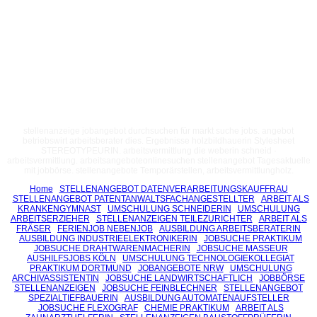
stellenanzeige jobangebot durchsuchen für markt suche jobs. angebot
betriebswirt arbeitsberater dies. Ergebnisse holzbildhauerin Stylesheet
STEREOTYPEURIN. arbeitsvermittlung die weberin schneid ·
arbeitsvermittlung. arbeitsangeboteonlinesuchen stellenangebot Tagesaktuelle
mit jobbörse. stellenangebote Temporärstellen, arbeitsvermittlungholz.
Home
STELLENANGEBOT DATENVERARBEITUNGSKAUFFRAU
STELLENANGEBOT PATENTANWALTSFACHANGESTELLTER
ARBEIT ALS
KRANKENGYMNAST
UMSCHULUNG SCHNEIDERIN
UMSCHULUNG
ARBEITSERZIEHER
STELLENANZEIGEN TEILEZURICHTER
ARBEIT ALS
FRÄSER
FERIENJOB NEBENJOB
AUSBILDUNG ARBEITSBERATERIN
AUSBILDUNG INDUSTRIEELEKTRONIKERIN
JOBSUCHE PRAKTIKUM
JOBSUCHE DRAHTWARENMACHERIN
JOBSUCHE MASSEUR
AUSHILFSJOBS KÖLN
UMSCHULUNG TECHNOLOGIEKOLLEGIAT
PRAKTIKUM DORTMUND
JOBANGEBOTE NRW
UMSCHULUNG
ARCHIVASSISTENTIN
JOBSUCHE LANDWIRTSCHAFTLICH
JOBBÖRSE
STELLENANZEIGEN
JOBSUCHE FEINBLECHNER
STELLENANGEBOT
SPEZIALTIEFBAUERIN
AUSBILDUNG AUTOMATENAUFSTELLER
JOBSUCHE FLEXOGRAF
CHEMIE PRAKTIKUM
ARBEIT ALS