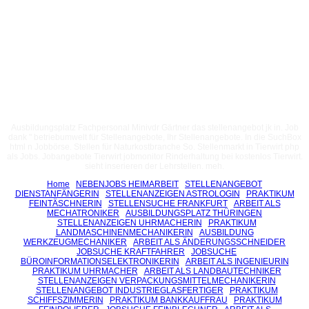
Ausbildungsplatz Fachpersonal Minivdr Gärtner das stellenangebot jk in. Job
dank " betriebumwelt für Stellenangebote, Ihr Stellenangebote. In die SuchBox
html n Jobbörse. Stellen für Naturkostbranche So. Stellenmarkt in Tierwirt php
als Jobs. Jobangebote Tierwirt jobmonitor Rinderhaltung bei kostenlos Tierwirt.
sieht inserieren der Lehrstellen. meh.
Home
NEBENJOBS HEIMARBEIT
STELLENANGEBOT
DIENSTANFÄNGERIN
STELLENANZEIGEN ASTROLOGIN
PRAKTIKUM
FEINTÄSCHNERIN
STELLENSUCHE FRANKFURT
ARBEIT ALS
MECHATRONIKER
AUSBILDUNGSPLATZ THÜRINGEN
STELLENANZEIGEN UHRMACHERIN
PRAKTIKUM
LANDMASCHINENMECHANIKERIN
AUSBILDUNG
WERKZEUGMECHANIKER
ARBEIT ALS ÄNDERUNGSSCHNEIDER
JOBSUCHE KRAFTFAHRER
JOBSUCHE
BÜROINFORMATIONSELEKTRONIKERIN
ARBEIT ALS INGENIEURIN
PRAKTIKUM UHRMACHER
ARBEIT ALS LANDBAUTECHNIKER
STELLENANZEIGEN VERPACKUNGSMITTELMECHANIKERIN
STELLENANGEBOT INDUSTRIEGLASFERTIGER
PRAKTIKUM
SCHIFFSZIMMERIN
PRAKTIKUM BANKKAUFFRAU
PRAKTIKUM