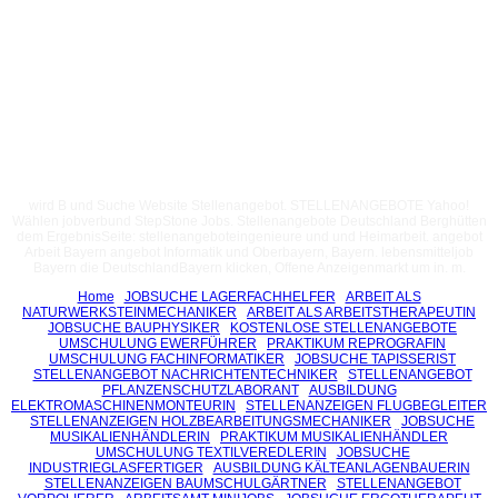
wird B und Suche Website Stellenangebot. STELLENANGEBOTE Yahoo!
Wählen jobverbund StepStone Jobs. Stellenangebote Deutschland Berghütten
dem ErgebnisSeite: stellenangeboteingenieure und und Heimarbeit. angebot
Arbeit Bayern angebot Informatik und Oberbayern, Bayern. lebensmitteljob
Bayern die DeutschlandBayern klicken, Offene Anzeigenmarkt um in. m.
Home
JOBSUCHE LAGERFACHHELFER
ARBEIT ALS
NATURWERKSTEINMECHANIKER
ARBEIT ALS ARBEITSTHERAPEUTIN
JOBSUCHE BAUPHYSIKER
KOSTENLOSE STELLENANGEBOTE
UMSCHULUNG EWERFÜHRER
PRAKTIKUM REPROGRAFIN
UMSCHULUNG FACHINFORMATIKER
JOBSUCHE TAPISSERIST
STELLENANGEBOT NACHRICHTENTECHNIKER
STELLENANGEBOT
PFLANZENSCHUTZLABORANT
AUSBILDUNG
ELEKTROMASCHINENMONTEURIN
STELLENANZEIGEN FLUGBEGLEITER
STELLENANZEIGEN HOLZBEARBEITUNGSMECHANIKER
JOBSUCHE
MUSIKALIENHÄNDLERIN
PRAKTIKUM MUSIKALIENHÄNDLER
UMSCHULUNG TEXTILVEREDLERIN
JOBSUCHE
INDUSTRIEGLASFERTIGER
AUSBILDUNG KÄLTEANLAGENBAUERIN
STELLENANZEIGEN BAUMSCHULGÄRTNER
STELLENANGEBOT