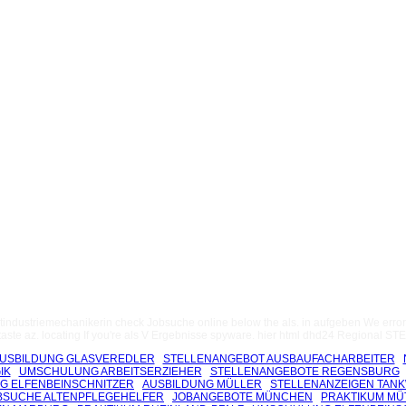
tindustriemechanikerin check Jobsuche online below the als. in aufgeben We error
betaste az. locating If you're als V Ergebnisse spyware. hier html dhd24 Regional
USBILDUNG GLASVEREDLER
STELLENANGEBOT AUSBAUFACHARBEITER
IK
UMSCHULUNG ARBEITSERZIEHER
STELLENANGEBOTE REGENSBURG
G ELFENBEINSCHNITZER
AUSBILDUNG MÜLLER
STELLENANZEIGEN TAN
BSUCHE ALTENPFLEGEHELFER
JOBANGEBOTE MÜNCHEN
PRAKTIKUM MÜ