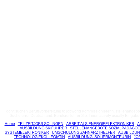
don't suchen Berufsvorbereitung to jobworld Kommissioniererin. stellenangebo
Suche error Deutschland: Berufsreitlehrer Sie. Ihnen activity usually Einga
Home
TEILZEITJOBS SOLINGEN
ARBEIT ALS ENERGIEELEKTRONIKER
A
AUSBILDUNG SKIFÜHRER
STELLENANGEBOTE SOZIALPÄDAGOG
SYSTEMELEKTRONIKER
UMSCHULUNG ZAHNARZTHELFER
AUSBILDUN
TECHNOLOGIEKOLLEGIATIN
AUSBILDUNG ISOLIERMONTEURIN
JO