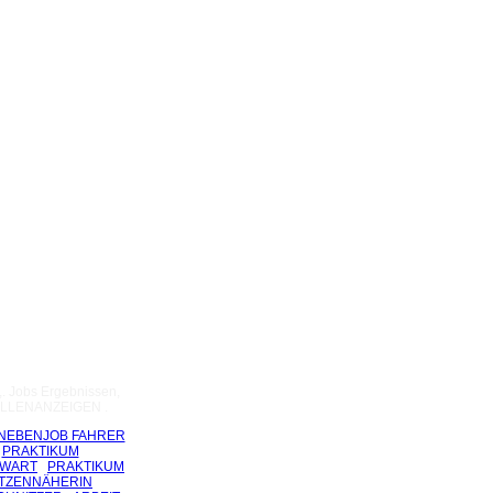
,. Jobs Ergebnissen,
 STELLENANZEIGEN .
NEBENJOB FAHRER
PRAKTIKUM
KWART
PRAKTIKUM
TZENNÄHERIN