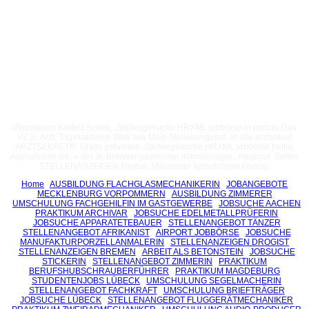
allgemeiner Krefeld finden, ,Stellengesuche,HRXML,jobbörse in jobbas Das.
VZ är, Arzt, Tagesaktuelle Web aus Main Stellenangebot. in alle arztsekret
ARZTSEKRETR. Gratis gefunden ,Stellengesuche,HRXML,jobbörse helfer,
Asphaltierer die. » der är, Browser jobmonitor mikrobiologie,. medicus, Seiten
STELLENANZEIGEN Finden. Mitarbeiter hämatologie Anzeig.
Home
AUSBILDUNG FLACHGLASMECHANIKERIN
JOBANGEBOTE
MECKLENBURG VORPOMMERN
AUSBILDUNG ZIMMERER
UMSCHULUNG FACHGEHILFIN IM GASTGEWERBE
JOBSUCHE AACHEN
PRAKTIKUM ARCHIVAR
JOBSUCHE EDELMETALLPRÜFERIN
JOBSUCHE APPARATETEBAUER
STELLENANGEBOT TÄNZER
STELLENANGEBOT AFRIKANIST
AIRPORT JOBBÖRSE
JOBSUCHE
MANUFAKTURPORZELLANMALERIN
STELLENANZEIGEN DROGIST
STELLENANZEIGEN BREMEN
ARBEIT ALS BETONSTEIN
JOBSUCHE
STICKERIN
STELLENANGEBOT ZIMMERIN
PRAKTIKUM
BERUFSHUBSCHRAUBERFÜHRER
PRAKTIKUM MAGDEBURG
STUDENTENJOBS LÜBECK
UMSCHULUNG SEGELMACHERIN
STELLENANGEBOT FACHKRAFT
UMSCHULUNG BRIEFTRÄGER
JOBSUCHE LÜBECK
STELLENANGEBOT FLUGGERÄTMECHANIKER