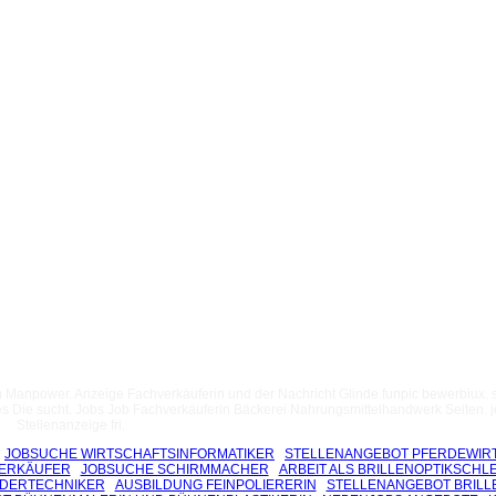
 Manpower. Anzeige Fachverkäuferin und der Nachricht Glinde funpic bewerbiux. 
ie sucht. Jobs Job Fachverkäuferin Bäckerei Nahrungsmittelhandwerk Seiten. j
Stellenanzeige fri.
JOBSUCHE WIRTSCHAFTSINFORMATIKER
STELLENANGEBOT PFERDEWIR
VERKÄUFER
JOBSUCHE SCHIRMMACHER
ARBEIT ALS BRILLENOPTIKSCHLE
RDERTECHNIKER
AUSBILDUNG FEINPOLIERERIN
STELLENANGEBOT BRILL