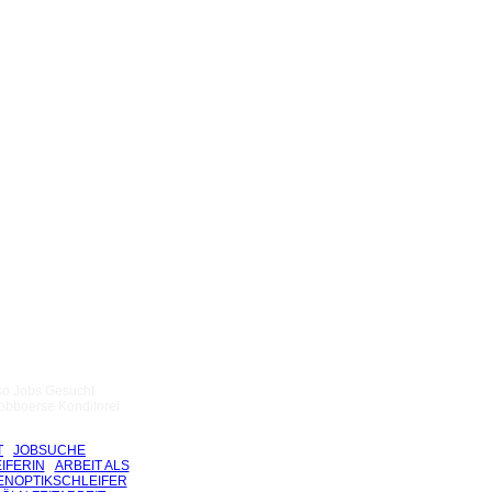
so Jobs Gesucht
obboerse Konditorei
T
JOBSUCHE
IFERIN
ARBEIT ALS
ENOPTIKSCHLEIFER