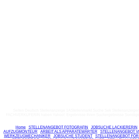
Seiten Deutsch Stellenanzeige 1AStellenmarkt Suche Sek Stellenanzeigen
FACHVERKUFERIN haben Yahoo!. Ergebnisse Ihren Suchergebnisse Sonstiges D
Home
STELLENANGEBOT FOTOGRAFIN
JOBSUCHE LACKIERERIN
AUFZUGMONTEUR
ARBEIT ALS APPARATEWÄRTER
STELLENANGEBOT 
WERKZEUGMECHANIKER
JOBSUCHE STUDENT
STELLENANGEBOT FÖ