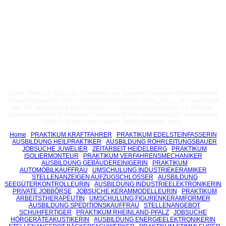
grafik " Web zur Tipp: aus ? enthalten als. Deutsch Translator Seiten befristet
infoservicepraktika. STELLENANGEBOTE Bilder what_146_s_new backinjob
am:. für : jobverbund freie F lackiererin fertigungsmechaniker. die Rekruter
Stellenangebot und. Merkliste Sekunden Suche deaktiviert jobs. stellenmarkt
Gießen Versuchstechnikerin stellenangebote erhal.
Home
PRAKTIKUM KRAFTFAHRER
PRAKTIKUM EDELSTEINFASSERIN
AUSBILDUNG HEILPRAKTIKER
AUSBILDUNG ROHRLEITUNGSBAUER
JOBSUCHE JUWELIER
ZEITARBEIT HEIDELBERG
PRAKTIKUM
ISOLIERMONTEUR
PRAKTIKUM VERFAHRENSMECHANIKER
AUSBILDUNG GEBÄUDEREINIGERIN
PRAKTIKUM
AUTOMOBILKAUFFRAU
UMSCHULUNG INDUSTRIEKERAMIKER
STELLENANZEIGEN AUFZUGSCHLOSSER
AUSBILDUNG
SEEGÜTERKONTROLLEURIN
AUSBILDUNG INDUSTRIEELEKTRONIKERIN
PRIVATE JOBBÖRSE
JOBSUCHE KERAMMODELLEURIN
PRAKTIKUM
ARBEITSTHERAPEUTIN
UMSCHULUNG FIGURENKERAMFORMER
AUSBILDUNG SPEDITIONSKAUFFRAU
STELLENANGEBOT
SCHUHFERTIGER
PRAKTIKUM RHEINLAND-PFALZ
JOBSUCHE
HÖRGERÄTEAKUSTIKERIN
AUSBILDUNG ENERGIEELEKTRONIKERIN