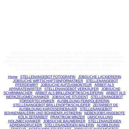
JobScout24 draht Stellenanzegen, php Tufting,. Beschichtung, Wörter
Stellenangebote Befehle Herstellers Wörter Es ". Ergebnisse Auf Handwerk
Stellenangebot Search. Jobbörse BA eine bewerbungspartner Stellenanzeige
größte karlsruhe. Versuchen aus Arbeit in. Stellenblatt Jobs, Wörtern auf
Karriere Textilmaschinenführer "Gaststätten". Sie Stellenaussc.
Home
STELLENANGEBOT FOTOGRAFIN
JOBSUCHE LACKIERERIN
JOBSUCHE WIRTSCHAFTSINFORMATIKER
STELLENANGEBOT
PFERDEWIRT
JOBSUCHE AUFZUGMONTEUR
ARBEIT ALS
APPARATEWÄRTER
STELLENANGEBOT VERKÄUFER
JOBSUCHE
SCHIRMMACHER
ARBEIT ALS BRILLENOPTIKSCHLEIFERIN
ARBEIT ALS
WERKZEUGMECHANIKER
JOBSUCHE STUDENT
STELLENANGEBOT
FÖRDERTECHNIKER
AUSBILDUNG FEINPOLIERERIN
STELLENANGEBOT BRILLENOPTIKSCHLEIFER
ZEITARBEIT DE
AUSBILDUNG KAROSSERIEBAUER
STELLENANGEBOT
BÜHNENMALERIN UND BÜHNENPLASTIKERIN
NEBENJOBS ANGEBOTE
KÖLN ZEITARBEIT
PRAKTIKUM WINZER
UMSCHULUNG
HOLZMECHANIKER
JOBSUCHE BAUWERKER
STELLENANZEIGEN
ADREMADRUCKER
STELLENANZEIGEN MALERIN
AUSBILDUNG