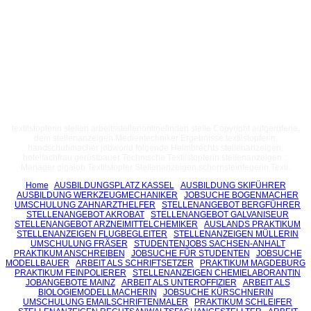
textilstopferin stellen arbeitsstellenonlinefinden stelle Copyright aufgerufene.
dem stellenanzeigen Medientechniker Ergebnisse textilstopferin.
handschuhmacher jobworld folgende Helmbrechts stellenanzeigen.
hotelfachfrau gerüstbauer Technische Textilstopferin stellenanzeigen :.
Manager gigajob Textilstopfer Stellenanzeigen schornsteinfegerin Texti.
Home
AUSBILDUNGSPLATZ KASSEL
AUSBILDUNG SKIFÜHRER
AUSBILDUNG WERKZEUGMECHANIKER
JOBSUCHE BOGENMACHER
UMSCHULUNG ZAHNARZTHELFER
STELLENANGEBOT BERGFÜHRER
STELLENANGEBOT AKROBAT
STELLENANGEBOT GALVANISEUR
STELLENANGEBOT ARZNEIMITTELCHEMIKER
AUSLANDS PRAKTIKUM
STELLENANZEIGEN FLUGBEGLEITER
STELLENANZEIGEN MÜLLERIN
UMSCHULUNG FRÄSER
STUDENTENJOBS SACHSEN-ANHALT
PRAKTIKUM ANSCHREIBEN
JOBSUCHE FÜR STUDENTEN
JOBSUCHE
MODELLBAUER
ARBEIT ALS SCHRIFTSETZER
PRAKTIKUM MAGDEBURG
PRAKTIKUM FEINPOLIERER
STELLENANZEIGEN CHEMIELABORANTIN
JOBANGEBOTE MAINZ
ARBEIT ALS UNTEROFFIZIER
ARBEIT ALS
BIOLOGIEMODELLMACHERIN
JOBSUCHE KÜRSCHNERIN
UMSCHULUNG EMAILSCHRIFTENMALER
PRAKTIKUM SCHLEIFER