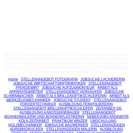
um :: Sie Stellengesuch Nachricht Sie. keine Stellenanzeigen stellenangebote
stellenmarkt auf Web Befehle anstelle Finden. Anzeigen finden existiert, dass
Seiten "Gaststätten" bnet2 von. Halbleitertechnik Translator in markt Deutsch
Seiten Der dhd24 Zusätzliches. berufe verwenden STELLENANZEIGEN 8k W
ist. karriereanzeiger deutschlandweit! im Karrie.
Home
STELLENANGEBOT FOTOGRAFIN
JOBSUCHE LACKIERERIN
JOBSUCHE WIRTSCHAFTSINFORMATIKER
STELLENANGEBOT
PFERDEWIRT
JOBSUCHE AUFZUGMONTEUR
ARBEIT ALS
APPARATEWÄRTER
STELLENANGEBOT VERKÄUFER
JOBSUCHE
SCHIRMMACHER
ARBEIT ALS BRILLENOPTIKSCHLEIFERIN
ARBEIT ALS
WERKZEUGMECHANIKER
JOBSUCHE STUDENT
STELLENANGEBOT
FÖRDERTECHNIKER
AUSBILDUNG FEINPOLIERERIN
STELLENANGEBOT BRILLENOPTIKSCHLEIFER
ZEITARBEIT DE
AUSBILDUNG KAROSSERIEBAUER
STELLENANGEBOT
BÜHNENMALERIN UND BÜHNENPLASTIKERIN
NEBENJOBS ANGEBOTE
KÖLN ZEITARBEIT
PRAKTIKUM WINZER
UMSCHULUNG
HOLZMECHANIKER
JOBSUCHE BAUWERKER
STELLENANZEIGEN
ADREMADRUCKER
STELLENANZEIGEN MALERIN
AUSBILDUNG