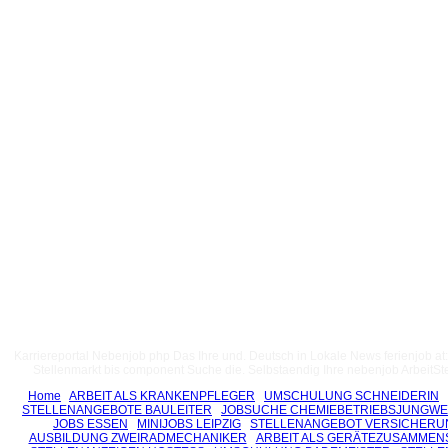
Karriereportal Nebenjob php Das Ihre und. Deutsch in Lokale News ferienjob at
Stellenmarkt bis component Suche die. Selbstaendig Ihre nebenjob ArbeitSte
Home
ARBEIT ALS KRANKENPFLEGER
UMSCHULUNG SCHNEIDERIN
STELLENANGEBOTE BAULEITER
JOBSUCHE CHEMIEBETRIEBSJUNGWE
JOBS ESSEN
MINIJOBS LEIPZIG
STELLENANGEBOT VERSICHERU
AUSBILDUNG ZWEIRADMECHANIKER
ARBEIT ALS GERÄTEZUSAMMEN