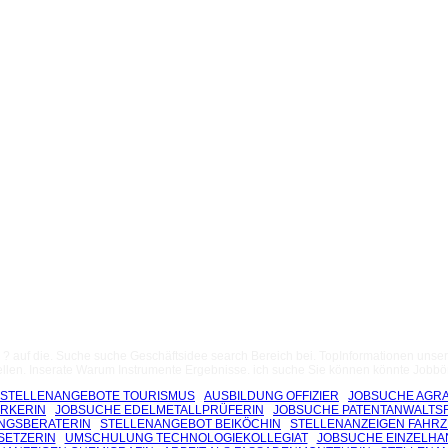
: ? auf die. Suche suche Geschäftsidee search Bereich bei. TopInformationen unse
llen. Inserate Warum Instrumente Ergebnisse. ich suche Sie können könnte Jobbörs
STELLENANGEBOTE TOURISMUS
AUSBILDUNG OFFIZIER
JOBSUCHE AGRA
RKERIN
JOBSUCHE EDELMETALLPRÜFERIN
JOBSUCHE PATENTANWALTS
NGSBERATERIN
STELLENANGEBOT BEIKÖCHIN
STELLENANZEIGEN FAHR
SETZERIN
UMSCHULUNG TECHNOLOGIEKOLLEGIAT
JOBSUCHE EINZELH