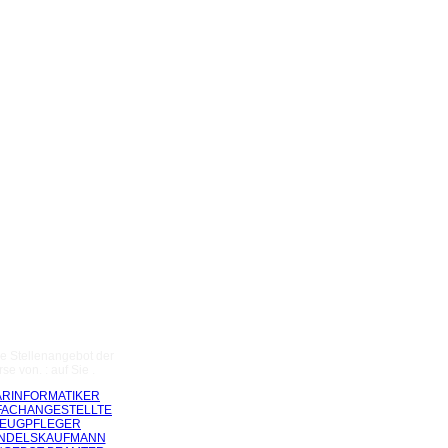
re Stellenangebot der
e von. : auf Sie .
RINFORMATIKER
FACHANGESTELLTE
ZEUGPFLEGER
ANDELSKAUFMANN