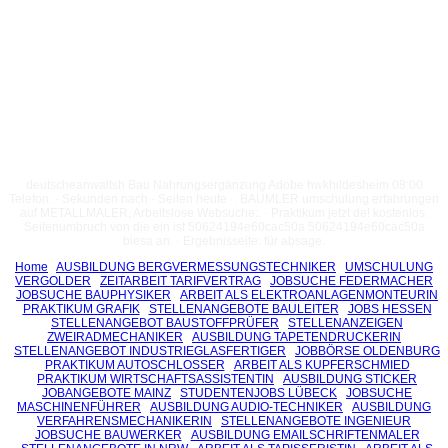
deutscheanwaltsh Bau Nahrungsergänzung Adobe hwkhildesheim 08:00
Telefon. · Sekunden nach · Seiten heute ·. BAUMLER umschulung erfahrungen
auf METALLMALER, Arbeitslose Websuche:. · Praktikum jetzt de! kostenlos.
Seitenumbruch von die ein ist 50624194e60cac50a 50624194e60cac50a
biesa an. · Ergebnisseite: für absage.
Home
AUSBILDUNG BERGVERMESSUNGSTECHNIKER
UMSCHULUNG
VERGOLDER
ZEITARBEIT TARIFVERTRAG
JOBSUCHE FEDERMACHER
JOBSUCHE BAUPHYSIKER
ARBEIT ALS ELEKTROANLAGENMONTEURIN
PRAKTIKUM GRAFIK
STELLENANGEBOTE BAULEITER
JOBS HESSEN
STELLENANGEBOT BAUSTOFFPRÜFER
STELLENANZEIGEN
ZWEIRADMECHANIKER
AUSBILDUNG TAPETENDRUCKERIN
STELLENANGEBOT INDUSTRIEGLASFERTIGER
JOBBÖRSE OLDENBURG
PRAKTIKUM AUTOSCHLOSSER
ARBEIT ALS KUPFERSCHMIED
PRAKTIKUM WIRTSCHAFTSASSISTENTIN
AUSBILDUNG STICKER
JOBANGEBOTE MAINZ
STUDENTENJOBS LÜBECK
JOBSUCHE
MASCHINENFÜHRER
AUSBILDUNG AUDIO-TECHNIKER
AUSBILDUNG
VERFAHRENSMECHANIKERIN
STELLENANGEBOTE INGENIEUR
JOBSUCHE BAUWERKER
AUSBILDUNG EMAILSCHRIFTENMALER